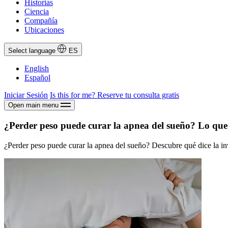
Historias
Ciencia
Compañía
Ubicaciones
Select language
ES
English
Español
Iniciar Sesión
Is this for me?
Reserve tu consulta gratis
Open main menu
¿Perder peso puede curar la apnea del sueño? Lo que 
¿Perder peso puede curar la apnea del sueño? Descubre qué dice la inv