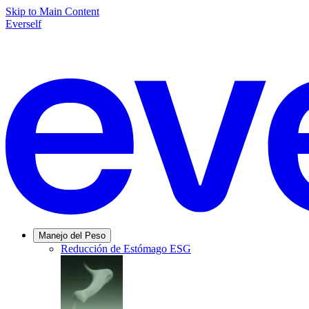
Skip to Main Content
Everself
Manejo del Peso
Reducción de Estómago ESG