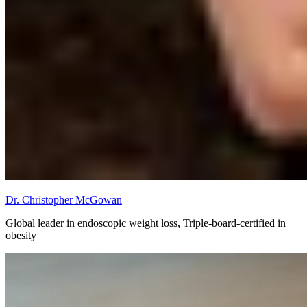
Dr. Christopher McGowan
Global leader in endoscopic weight loss, Triple-board-certified in
obesity