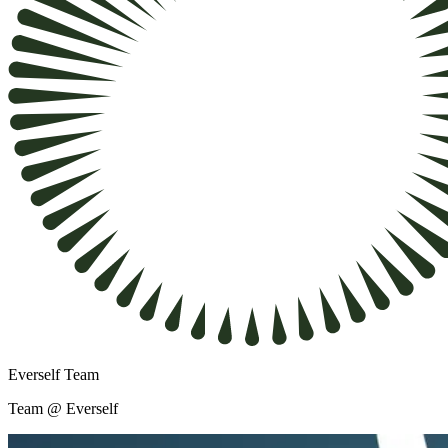
Everself Team
Team @ Everself