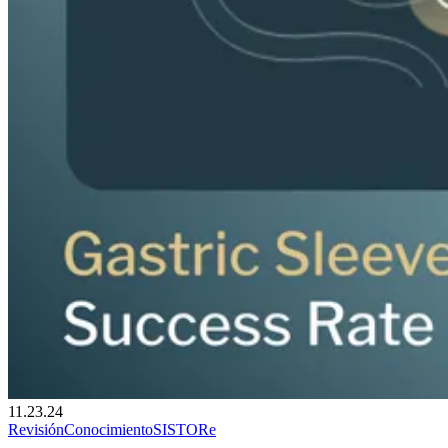
11.23.24
Revisión
Conocimiento
SIS
TORe