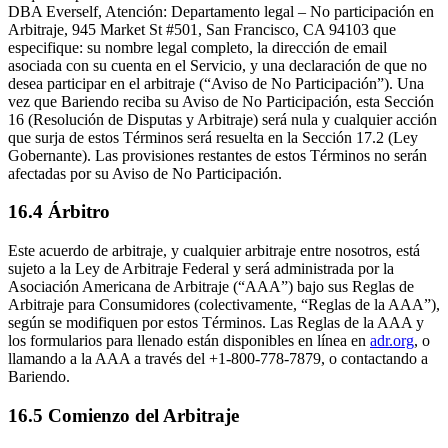
DBA Everself, Atención: Departamento legal – No participación en
Arbitraje, 945 Market St #501, San Francisco, CA 94103 que
especifique: su nombre legal completo, la dirección de email
asociada con su cuenta en el Servicio, y una declaración de que no
desea participar en el arbitraje (“Aviso de No Participación”). Una
vez que Bariendo reciba su Aviso de No Participación, esta Sección
16 (Resolución de Disputas y Arbitraje) será nula y cualquier acción
que surja de estos Términos será resuelta en la Sección 17.2 (Ley
Gobernante). Las provisiones restantes de estos Términos no serán
afectadas por su Aviso de No Participación.
16.4 Árbitro
Este acuerdo de arbitraje, y cualquier arbitraje entre nosotros, está
sujeto a la Ley de Arbitraje Federal y será administrada por la
Asociación Americana de Arbitraje (“AAA”) bajo sus Reglas de
Arbitraje para Consumidores (colectivamente, “Reglas de la AAA”),
según se modifiquen por estos Términos. Las Reglas de la AAA y
los formularios para llenado están disponibles en línea en
adr.org
, o
llamando a la AAA a través del +1-800-778-7879, o contactando a
Bariendo.
16.5 Comienzo del Arbitraje