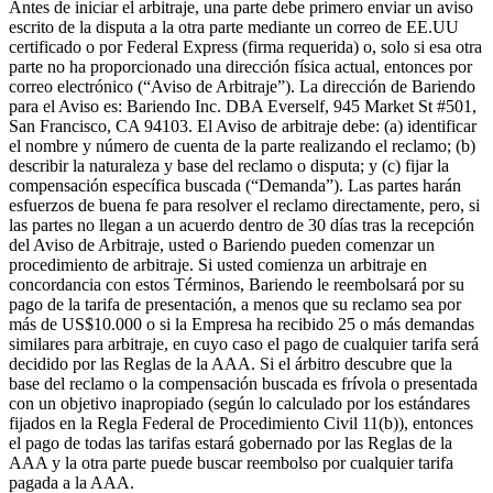
Antes de iniciar el arbitraje, una parte debe primero enviar un aviso
escrito de la disputa a la otra parte mediante un correo de EE.UU
certificado o por Federal Express (firma requerida) o, solo si esa otra
parte no ha proporcionado una dirección física actual, entonces por
correo electrónico (“Aviso de Arbitraje”). La dirección de Bariendo
para el Aviso es: Bariendo Inc. DBA Everself, 945 Market St #501,
San Francisco, CA 94103. El Aviso de arbitraje debe: (a) identificar
el nombre y número de cuenta de la parte realizando el reclamo; (b)
describir la naturaleza y base del reclamo o disputa; y (c) fijar la
compensación específica buscada (“Demanda”). Las partes harán
esfuerzos de buena fe para resolver el reclamo directamente, pero, si
las partes no llegan a un acuerdo dentro de 30 días tras la recepción
del Aviso de Arbitraje, usted o Bariendo pueden comenzar un
procedimiento de arbitraje. Si usted comienza un arbitraje en
concordancia con estos Términos, Bariendo le reembolsará por su
pago de la tarifa de presentación, a menos que su reclamo sea por
más de US$10.000 o si la Empresa ha recibido 25 o más demandas
similares para arbitraje, en cuyo caso el pago de cualquier tarifa será
decidido por las Reglas de la AAA. Si el árbitro descubre que la
base del reclamo o la compensación buscada es frívola o presentada
con un objetivo inapropiado (según lo calculado por los estándares
fijados en la Regla Federal de Procedimiento Civil 11(b)), entonces
el pago de todas las tarifas estará gobernado por las Reglas de la
AAA y la otra parte puede buscar reembolso por cualquier tarifa
pagada a la AAA.