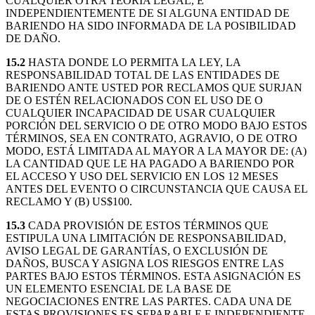
CUALQUIER OTRA TEORÍA LEGAL, E
INDEPENDIENTEMENTE DE SI ALGUNA ENTIDAD DE
BARIENDO HA SIDO INFORMADA DE LA POSIBILIDAD
DE DAÑO.
15.2
HASTA DONDE LO PERMITA LA LEY, LA
RESPONSABILIDAD TOTAL DE LAS ENTIDADES DE
BARIENDO ANTE USTED POR RECLAMOS QUE SURJAN
DE O ESTÉN RELACIONADOS CON EL USO DE O
CUALQUIER INCAPACIDAD DE USAR CUALQUIER
PORCIÓN DEL SERVICIO O DE OTRO MODO BAJO ESTOS
TÉRMINOS, SEA EN CONTRATO, AGRAVIO, O DE OTRO
MODO, ESTÁ LIMITADA AL MAYOR A LA MAYOR DE: (A)
LA CANTIDAD QUE LE HA PAGADO A BARIENDO POR
EL ACCESO Y USO DEL SERVICIO EN LOS 12 MESES
ANTES DEL EVENTO O CIRCUNSTANCIA QUE CAUSA EL
RECLAMO Y (B) US$100.
15.3
CADA PROVISIÓN DE ESTOS TÉRMINOS QUE
ESTIPULA UNA LIMITACIÓN DE RESPONSABILIDAD,
AVISO LEGAL DE GARANTÍAS, O EXCLUSIÓN DE
DAÑOS, BUSCA Y ASIGNA LOS RIESGOS ENTRE LAS
PARTES BAJO ESTOS TÉRMINOS. ESTA ASIGNACIÓN ES
UN ELEMENTO ESENCIAL DE LA BASE DE
NEGOCIACIONES ENTRE LAS PARTES. CADA UNA DE
ESTAS PROVISIONES ES SEPARABLE E INDEPENDIENTE