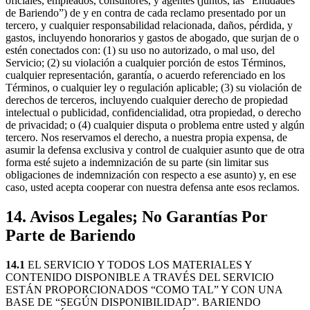
oficiales, empleados, consultores, y agentes (juntos, las “Entidades
de Bariendo”) de y en contra de cada reclamo presentado por un
tercero, y cualquier responsabilidad relacionada, daños, pérdida, y
gastos, incluyendo honorarios y gastos de abogado, que surjan de o
estén conectados con: (1) su uso no autorizado, o mal uso, del
Servicio; (2) su violación a cualquier porción de estos Términos,
cualquier representación, garantía, o acuerdo referenciado en los
Términos, o cualquier ley o regulación aplicable; (3) su violación de
derechos de terceros, incluyendo cualquier derecho de propiedad
intelectual o publicidad, confidencialidad, otra propiedad, o derecho
de privacidad; o (4) cualquier disputa o problema entre usted y algún
tercero. Nos reservamos el derecho, a nuestra propia expensa, de
asumir la defensa exclusiva y control de cualquier asunto que de otra
forma esté sujeto a indemnización de su parte (sin limitar sus
obligaciones de indemnización con respecto a ese asunto) y, en ese
caso, usted acepta cooperar con nuestra defensa ante esos reclamos.
14. Avisos Legales; No Garantías Por
Parte de Bariendo
14.1
EL SERVICIO Y TODOS LOS MATERIALES Y
CONTENIDO DISPONIBLE A TRAVÉS DEL SERVICIO
ESTÁN PROPORCIONADOS “COMO TAL” Y CON UNA
BASE DE “SEGÚN DISPONIBILIDAD”. BARIENDO