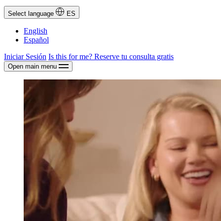
Select language
ES
English
Español
Iniciar Sesión
Is this for me?
Reserve tu consulta gratis
Open main menu