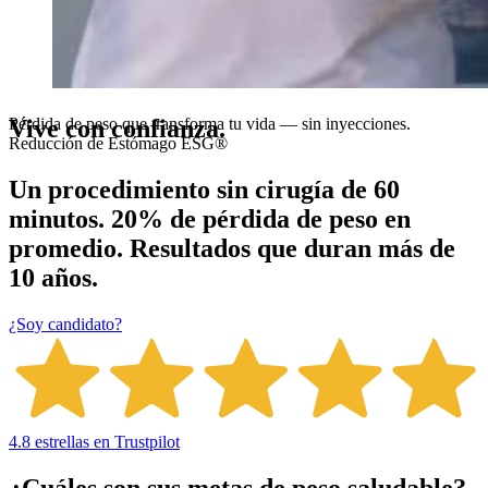
Vive con confianza.
Pérdida de peso que transforma tu vida — sin inyecciones.
Reducción de Estómago ESG®
Un procedimiento sin cirugía de 60
minutos.
20% de pérdida de peso en
promedio.
Resultados que duran más de
10 años.
¿Soy candidato?
4.8 estrellas en Trustpilot
¿Cuáles son sus metas de peso saludable?