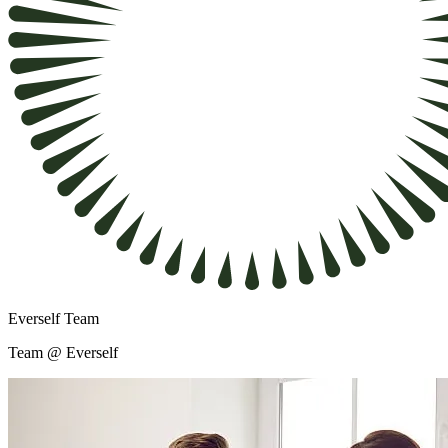
Everself Team
Team @ Everself