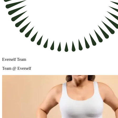
Everself Team
Team @ Everself