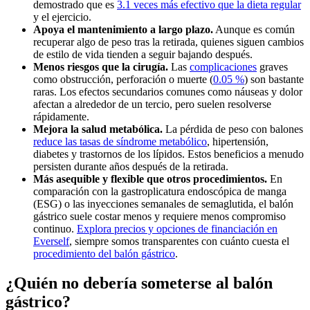
demostrado que es
3.1 veces más efectivo que la dieta regular
y el ejercicio.
Apoya el mantenimiento a largo plazo.
Aunque es común
recuperar algo de peso tras la retirada, quienes siguen cambios
de estilo de vida tienden a seguir bajando después.
Menos riesgos que la cirugía.
Las
complicaciones
graves
como obstrucción, perforación o muerte (
0.05 %
) son bastante
raras. Los efectos secundarios comunes como náuseas y dolor
afectan a alrededor de un tercio, pero suelen resolverse
rápidamente.
Mejora la salud metabólica.
La pérdida de peso con balones
reduce las tasas de síndrome metabólico
, hipertensión,
diabetes y trastornos de los lípidos. Estos beneficios a menudo
persisten durante años después de la retirada.
Más asequible y flexible que otros procedimientos.
En
comparación con la gastroplicatura endoscópica de manga
(ESG) o las inyecciones semanales de semaglutida, el balón
gástrico suele costar menos y requiere menos compromiso
continuo.
Explora precios y opciones de financiación en
Everself
, siempre somos transparentes con cuánto cuesta el
procedimiento del balón gástrico
.
¿Quién no debería someterse al balón
gástrico?