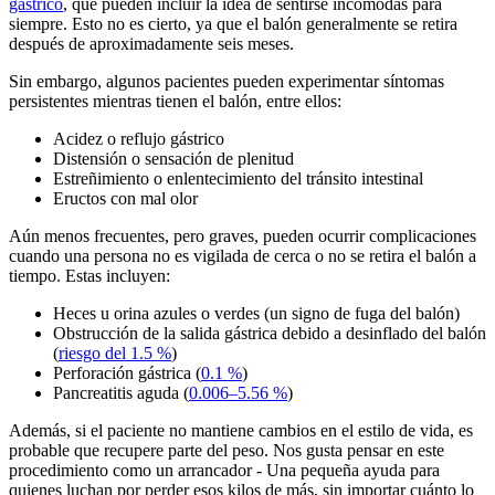
gástrico
, que pueden incluir la idea de sentirse incómodas para
siempre. Esto no es cierto, ya que el balón generalmente se retira
después de aproximadamente seis meses.
Sin embargo, algunos pacientes pueden experimentar síntomas
persistentes mientras tienen el balón, entre ellos:
Acidez o reflujo gástrico
Distensión o sensación de plenitud
Estreñimiento o enlentecimiento del tránsito intestinal
Eructos con mal olor
Aún menos frecuentes, pero graves, pueden ocurrir complicaciones
cuando una persona no es vigilada de cerca o no se retira el balón a
tiempo. Estas incluyen:
Heces u orina azules o verdes (un signo de fuga del balón)
Obstrucción de la salida gástrica debido a desinflado del balón
(
riesgo del 1.5 %
)
Perforación gástrica (
0.1 %
)
Pancreatitis aguda (
0.006–5.56 %
)
Además, si el paciente no mantiene cambios en el estilo de vida, es
probable que recupere parte del peso. Nos gusta pensar en este
procedimiento como un arrancador - Una pequeña ayuda para
quienes luchan por perder esos kilos de más, sin importar cuánto lo