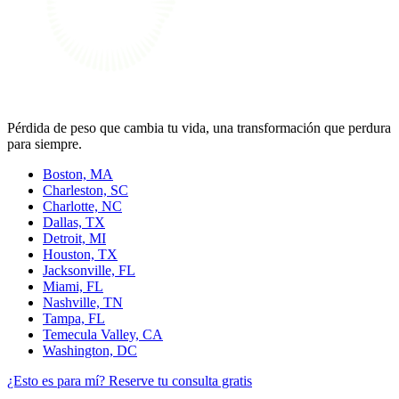
Pérdida de peso que cambia tu vida, una transformación que perdura
para siempre.
Boston, MA
Charleston, SC
Charlotte, NC
Dallas, TX
Detroit, MI
Houston, TX
Jacksonville, FL
Miami, FL
Nashville, TN
Tampa, FL
Temecula Valley, CA
Washington, DC
¿Esto es para mí?
Reserve tu consulta gratis