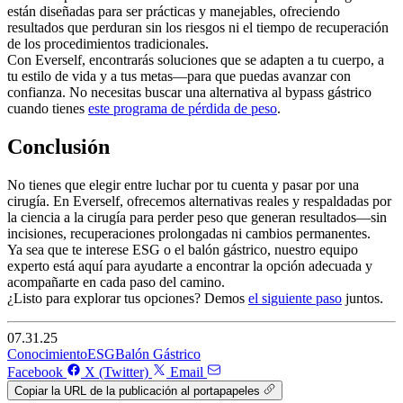
están diseñadas para ser prácticas y manejables, ofreciendo
resultados que perduran sin los riesgos ni el tiempo de recuperación
de los procedimientos tradicionales.
Con Everself, encontrarás soluciones que se adapten a tu cuerpo, a
tu estilo de vida y a tus metas—para que puedas avanzar con
confianza. No necesitas buscar una alternativa al bypass gástrico
cuando tienes
este programa de pérdida de peso
.
Conclusión
No tienes que elegir entre luchar por tu cuenta y pasar por una
cirugía. En Everself, ofrecemos alternativas reales y respaldadas por
la ciencia a la cirugía para perder peso que generan resultados—sin
incisiones, recuperaciones prolongadas ni cambios permanentes.
Ya sea que te interese ESG o el balón gástrico, nuestro equipo
experto está aquí para ayudarte a encontrar la opción adecuada y
acompañarte en cada paso del camino.
¿Listo para explorar tus opciones? Demos
el siguiente paso
juntos.
07.31.25
Conocimiento
ESG
Balón Gástrico
Facebook
X (Twitter)
Email
Copiar la URL de la publicación al portapapeles