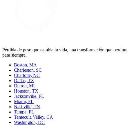
Pérdida de peso que cambia tu vida, una transformación que perdura
para siempre.
Boston, MA
Charleston, SC
Charlotte, NC
Dallas, TX
Detroit, MI
Houston, TX
Jacksonville, FL
Miami, FL
Nashville, TN
Tampa, FL
Temecula Valley, CA
Washington, DC