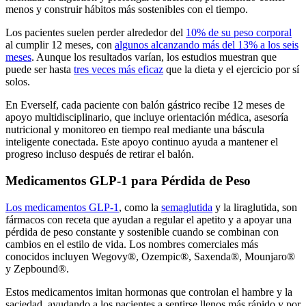
menos y construir hábitos más sostenibles con el tiempo.
Los pacientes suelen perder alrededor del
10% de su peso corporal
al cumplir 12 meses, con
algunos alcanzando más del 13% a los seis
meses
. Aunque los resultados varían, los estudios muestran que
puede ser hasta
tres veces más eficaz
que la dieta y el ejercicio por sí
solos.
En Everself, cada paciente con balón gástrico recibe 12 meses de
apoyo multidisciplinario, que incluye orientación médica, asesoría
nutricional y monitoreo en tiempo real mediante una báscula
inteligente conectada. Este apoyo continuo ayuda a mantener el
progreso incluso después de retirar el balón.
Medicamentos GLP-1 para Pérdida de Peso
Los medicamentos GLP-1
, como la
semaglutida
y la liraglutida, son
fármacos con receta que ayudan a regular el apetito y a apoyar una
pérdida de peso constante y sostenible cuando se combinan con
cambios en el estilo de vida. Los nombres comerciales más
conocidos incluyen Wegovy®, Ozempic®, Saxenda®, Mounjaro®
y Zepbound®.
Estos medicamentos imitan hormonas que controlan el hambre y la
saciedad, ayudando a los pacientes a sentirse llenos más rápido y por