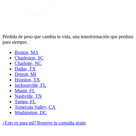
Pérdida de peso que cambia tu vida, una transformación que perdura
para siempre.
Boston, MA
Charleston, SC
Charlotte, NC
Dallas, TX
Detroit, MI
Houston, TX
Jacksonville, FL
Miami, FL
Nashville, TN
Tampa, FL
Temecula Valley, CA
Washington, DC
¿Esto es para mí?
Reserve tu consulta gratis