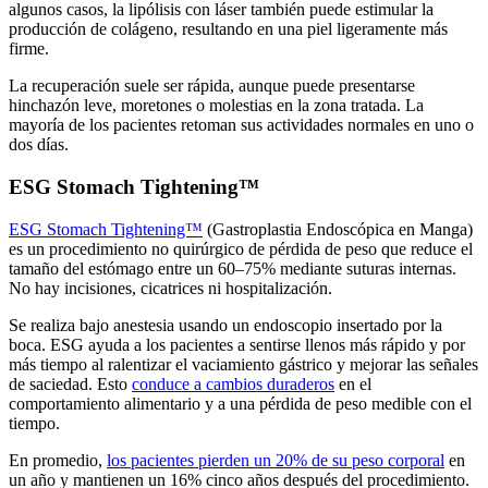
algunos casos, la lipólisis con láser también puede estimular la
producción de colágeno, resultando en una piel ligeramente más
firme.
La recuperación suele ser rápida, aunque puede presentarse
hinchazón leve, moretones o molestias en la zona tratada. La
mayoría de los pacientes retoman sus actividades normales en uno o
dos días.
ESG Stomach Tightening™
ESG Stomach Tightening™
(Gastroplastia Endoscópica en Manga)
es un procedimiento no quirúrgico de pérdida de peso que reduce el
tamaño del estómago entre un 60–75% mediante suturas internas.
No hay incisiones, cicatrices ni hospitalización.
Se realiza bajo anestesia usando un endoscopio insertado por la
boca. ESG ayuda a los pacientes a sentirse llenos más rápido y por
más tiempo al ralentizar el vaciamiento gástrico y mejorar las señales
de saciedad. Esto
conduce a cambios duraderos
en el
comportamiento alimentario y a una pérdida de peso medible con el
tiempo.
En promedio,
los pacientes pierden un 20% de su peso corporal
en
un año y mantienen un 16% cinco años después del procedimiento.