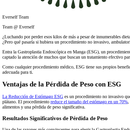
Everself Team
Team @ Everself
¿Luchando por perder esos kilos de más a pesar de innumerables dieta
¿Pero qué pasaría si hubiera un procedimiento no invasivo, ambulatori
Entra la Gastroplastia Endoscópica en Manga (ESG), un procedimien
captado la atención de muchos que buscan un tratamiento efectivo para 
Como cualquier procedimiento médico, ESG tiene sus propios beneficio
adecuada para ti.
Ventajas de la Pérdida de Peso con ESG
La Reducción de Estómago ESG
es un procedimiento no invasivo que 
plátano. El procedimiento
reduce el tamaño del estómago en un 70%
,
alimentos y una pérdida de peso significativa.
Resultados Significativos de Pérdida de Peso
Una de las razones más convincentes para elegir la Gastroplastia En