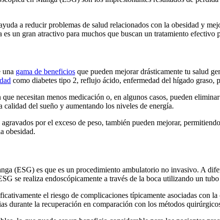
 ayuda a reducir problemas de salud relacionados con la obesidad y mejo
a es un gran atractivo para muchos que buscan un tratamiento efectivo p
e una
gama de beneficios
que pueden mejorar drásticamente tu salud gen
idad
como diabetes tipo 2, reflujo ácido, enfermedad del hígado graso, pres
que necesitan menos medicación o, en algunos casos, pueden eliminar 
a calidad del sueño y aumentando los niveles de energía.
do agravados por el exceso de peso, también pueden mejorar, permitien
la obesidad.
anga (ESG) es que es un procedimiento ambulatorio no invasivo. A dife
s, ESG se realiza endoscópicamente a través de la boca utilizando un tub
ificativamente el riesgo de complicaciones típicamente asociadas con la 
s durante la recuperación en comparación con los métodos quirúrgicos 