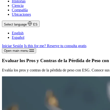
Historias
Ciencia
Compañía
Ubicaciones
Select language
ES
English
Español
Iniciar Sesión
Is this for me?
Reserve tu consulta gratis
Open main menu
Evaluar los Pros y Contras de la Pérdida de Peso c
Evalúa los pros y contras de la pérdida de peso con ESG. Conoce sus 