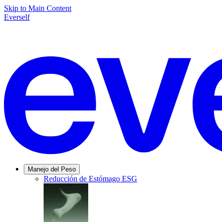
Skip to Main Content
Everself
Manejo del Peso
Reducción de Estómago ESG