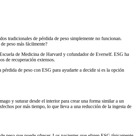
odos tradicionales de pérdida de peso simplemente no funcionan.
a de peso más fácilmente?
a Escuela de Medicina de Harvard y cofundador de Everself. ESG ha
pos de recuperación extensos.
a pérdida de peso con ESG para ayudarte a decidir si es la opción
ago y suturar desde el interior para crear una forma similar a un
isfechos por más tiempo, lo que lleva a una reducción de la ingesta de
 de peso que puede ofrecer. Los pacientes que eligen ESG típicamente