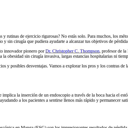
s y rutinas de ejercicio rigurosas? No estás solo. Para muchos, los mét
o y sin cirugía que pudiera ayudarte a alcanzar tus objetivos de pérdid
to innovador pionero por
Dr. Christopher C. Thompson
, profesor de l
la obesidad sin cirugía invasiva, largas estancias hospitalarias ni tiem
s y posibles desventajas. Vamos a explorar los pros y los contras de l
implica la inserción de un endoscopio a través de la boca hacia el estóm
 ayudando a los pacientes a sentirse llenos más rápido y permanecer sat
doscópica en Manga (ESG) son los impresionantes resultados de pérdida