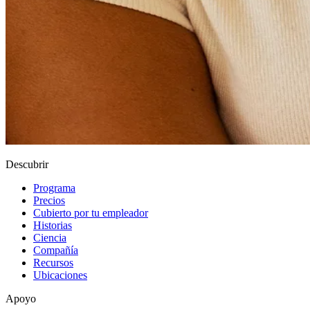
Descubrir
Programa
Precios
Cubierto por tu empleador
Historias
Ciencia
Compañía
Recursos
Ubicaciones
Apoyo