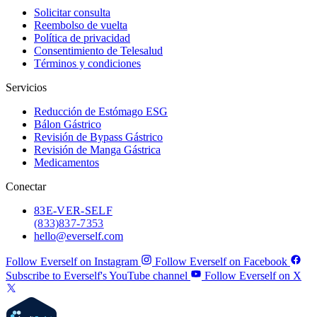
Solicitar consulta
Reembolso de vuelta
Política de privacidad
Consentimiento de Telesalud
Términos y condiciones
Servicios
Reducción de Estómago ESG
Bálon Gástrico
Revisión de Bypass Gástrico
Revisión de Manga Gástrica
Medicamentos
Conectar
83
E-VER-SELF
(833) 837-7353
hello@everself.com
Follow Everself on Instagram
Follow Everself on Facebook
Subscribe to Everself's YouTube channel
Follow Everself on X