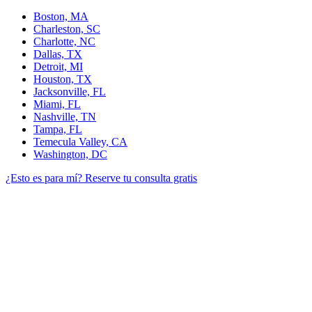
Boston, MA
Charleston, SC
Charlotte, NC
Dallas, TX
Detroit, MI
Houston, TX
Jacksonville, FL
Miami, FL
Nashville, TN
Tampa, FL
Temecula Valley, CA
Washington, DC
¿Esto es para mí?
Reserve tu consulta gratis