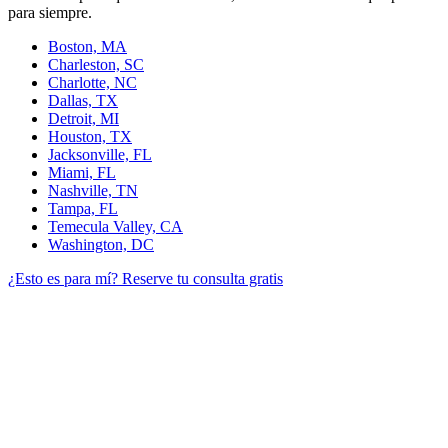
para siempre.
Boston, MA
Charleston, SC
Charlotte, NC
Dallas, TX
Detroit, MI
Houston, TX
Jacksonville, FL
Miami, FL
Nashville, TN
Tampa, FL
Temecula Valley, CA
Washington, DC
¿Esto es para mí?
Reserve tu consulta gratis