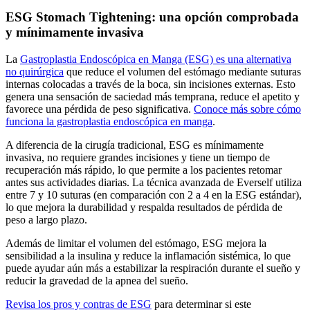
ESG Stomach Tightening: una opción comprobada
y mínimamente invasiva
La
Gastroplastia Endoscópica en Manga (ESG) es una alternativa
no quirúrgica
que reduce el volumen del estómago mediante suturas
internas colocadas a través de la boca, sin incisiones externas. Esto
genera una sensación de saciedad más temprana, reduce el apetito y
favorece una pérdida de peso significativa.
Conoce más sobre cómo
funciona la gastroplastia endoscópica en manga
.
A diferencia de la cirugía tradicional, ESG es mínimamente
invasiva, no requiere grandes incisiones y tiene un tiempo de
recuperación más rápido, lo que permite a los pacientes retomar
antes sus actividades diarias. La técnica avanzada de Everself utiliza
entre 7 y 10 suturas (en comparación con 2 a 4 en la ESG estándar),
lo que mejora la durabilidad y respalda resultados de pérdida de
peso a largo plazo.
Además de limitar el volumen del estómago, ESG mejora la
sensibilidad a la insulina y reduce la inflamación sistémica, lo que
puede ayudar aún más a estabilizar la respiración durante el sueño y
reducir la gravedad de la apnea del sueño.
Revisa los pros y contras de ESG
para determinar si este