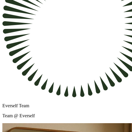
Everself Team
Team @ Everself