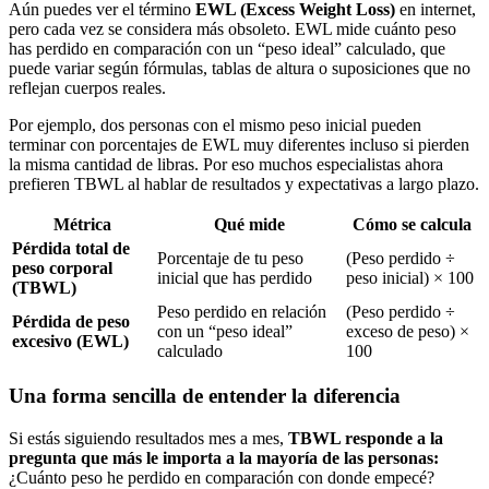
Aún puedes ver el término
EWL (Excess Weight Loss)
en internet,
pero cada vez se considera más obsoleto. EWL mide cuánto peso
has perdido en comparación con un “peso ideal” calculado, que
puede variar según fórmulas, tablas de altura o suposiciones que no
reflejan cuerpos reales.
Por ejemplo, dos personas con el mismo peso inicial pueden
terminar con porcentajes de EWL muy diferentes incluso si pierden
la misma cantidad de libras. Por eso muchos especialistas ahora
prefieren TBWL al hablar de resultados y expectativas a largo plazo.
Métrica
Qué mide
Cómo se calcula
Pérdida total de
Porcentaje de tu peso
(Peso perdido ÷
peso corporal
inicial que has perdido
peso inicial) × 100
(TBWL)
Peso perdido en relación
(Peso perdido ÷
Pérdida de peso
con un “peso ideal”
exceso de peso) ×
excesivo (EWL)
calculado
100
Una forma sencilla de entender la diferencia
Si estás siguiendo resultados mes a mes,
TBWL responde a la
pregunta que más le importa a la mayoría de las personas:
¿Cuánto peso he perdido en comparación con donde empecé?