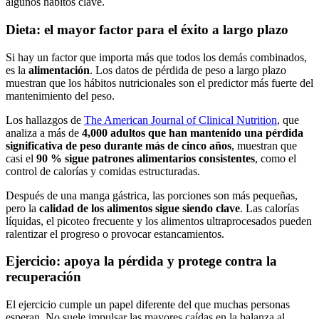
algunos hábitos clave.
Dieta: el mayor factor para el éxito a largo plazo
Si hay un factor que importa más que todos los demás combinados,
es la
alimentación
. Los datos de pérdida de peso a largo plazo
muestran que los hábitos nutricionales son el predictor más fuerte del
mantenimiento del peso.
Los hallazgos de
The American Journal of Clinical Nutrition
, que
analiza a más de
4,000 adultos que han mantenido una pérdida
significativa de peso durante más de cinco años
, muestran que
casi el
90 % sigue patrones alimentarios consistentes
, como el
control de calorías y comidas estructuradas.
Después de una manga gástrica, las porciones son más pequeñas,
pero la
calidad de los alimentos sigue siendo clave
. Las calorías
líquidas, el picoteo frecuente y los alimentos ultraprocesados pueden
ralentizar el progreso o provocar estancamientos.
Ejercicio: apoya la pérdida y protege contra la
recuperación
El ejercicio cumple un papel diferente del que muchas personas
esperan. No suele impulsar las mayores caídas en la balanza al