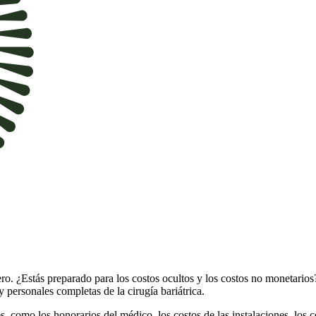
ro. ¿Estás preparado para los costos ocultos y los costos no monetarios?
 personales completas de la cirugía bariátrica.
es, como los honorarios del médico, los costos de las instalaciones, los