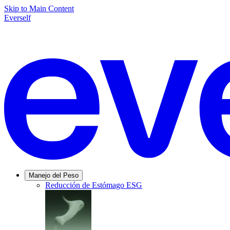
Skip to Main Content
Everself
Manejo del Peso
Reducción de Estómago ESG