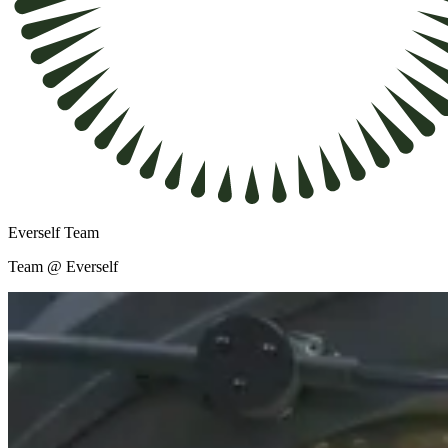
Everself Team
Team @ Everself