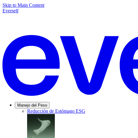
Skip to Main Content
Everself
Manejo del Peso
Reducción de Estómago ESG