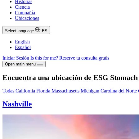
Historias
Ciencia
Compañía
Ubicaciones
Select language
ES
English
Español
Iniciar Sesión
Is this for me?
Reserve tu consulta gratis
Open main menu
Encuentra una ubicación de ESG Stomach 
Todas
California
Florida
Massachusetts
Michigan
Carolina del Norte
Nashville