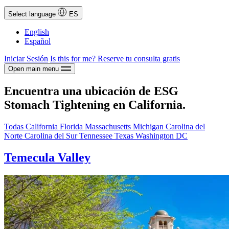
Select language
ES
English
Español
Iniciar Sesión
Is this for me?
Reserve tu consulta gratis
Open main menu
Encuentra una ubicación de ESG
Stomach Tightening en California.
Todas
California
Florida
Massachusetts
Michigan
Carolina del
Norte
Carolina del Sur
Tennessee
Texas
Washington DC
Temecula Valley