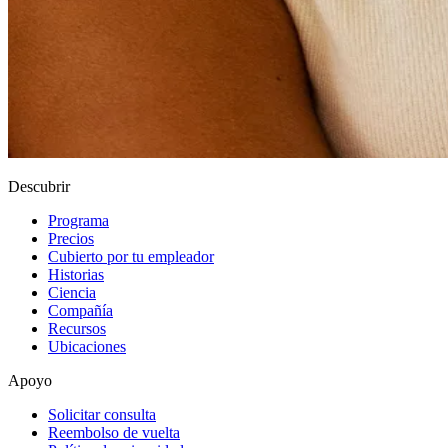
Descubrir
Programa
Precios
Cubierto por tu empleador
Historias
Ciencia
Compañía
Recursos
Ubicaciones
Apoyo
Solicitar consulta
Reembolso de vuelta