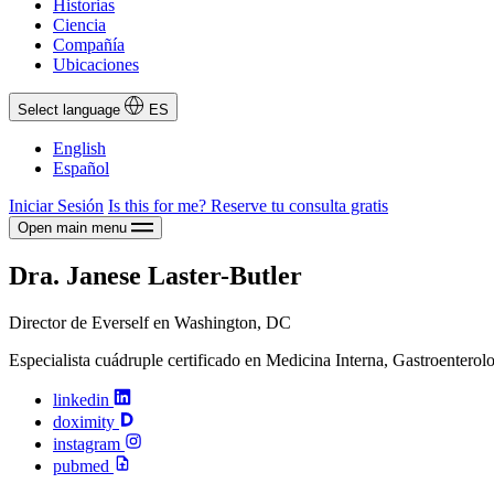
Historias
Ciencia
Compañía
Ubicaciones
Select language
ES
English
Español
Iniciar Sesión
Is this for me?
Reserve tu consulta gratis
Open main menu
Dra. Janese Laster-Butler
Director de Everself en Washington, DC
Especialista cuádruple certificado en Medicina Interna, Gastroenterol
linkedin
doximity
instagram
pubmed