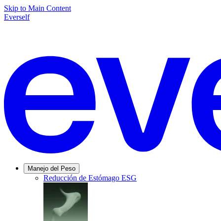
Skip to Main Content
Everself
Manejo del Peso
Reducción de Estómago ESG