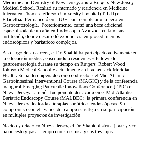
Medicine and Dentistry of New Jersey, ahora Rutgers-New Jersey
Medical School. Realizó su internado y residencia en Medicina
Interna en Thomas Jefferson University Hospital (TJUH) en
Filadelfia. Permaneció en TJUH para completar una beca en
Gastroenterología. Posteriormente, cursó una beca adicional
especializada de un año en Endoscopia Avanzada en la misma
institución, donde desarrolló experiencia en procedimientos
endoscópicos y bariátricos complejos.
A lo largo de su carrera, el Dr. Shahid ha participado activamente en
la educación médica, enseñando a residentes y fellows de
gastroenterología durante su tiempo en Rutgers–Robert Wood
Johnson Medical School y actualmente en Hackensack Meridian
Health. Se ha desempeñado como codirector del Mid-Atlantic
Gastrointestinal Interventional Course (MAGIC) y de la conferencia
inaugural Emerging Pancreatic Innovations Conference (EPIC) en
Nueva Jersey. También fue ponente destacado en el Mid-Atlantic
Bariatric Endoscopy Course (MALBEC), la primera conferencia en
Nueva Jersey dedicada a terapias bariátricas endoscópicas. Su
compromiso con el avance del campo se refleja en su participación
en múltiples proyectos de investigación.
Nacido y criado en Nueva Jersey, el Dr. Shahid disfruta jugar y ver
baloncesto y pasar tiempo con su esposa y sus tres hijos.