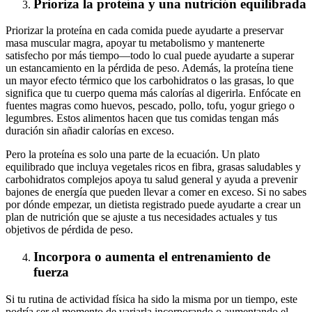
Prioriza la proteína y una nutrición equilibrada
Priorizar la proteína en cada comida puede ayudarte a preservar
masa muscular magra, apoyar tu metabolismo y mantenerte
satisfecho por más tiempo—todo lo cual puede ayudarte a superar
un estancamiento en la pérdida de peso. Además, la proteína tiene
un mayor efecto térmico que los carbohidratos o las grasas, lo que
significa que tu cuerpo quema más calorías al digerirla. Enfócate en
fuentes magras como huevos, pescado, pollo, tofu, yogur griego o
legumbres. Estos alimentos hacen que tus comidas tengan más
duración sin añadir calorías en exceso.
Pero la proteína es solo una parte de la ecuación. Un plato
equilibrado que incluya vegetales ricos en fibra, grasas saludables y
carbohidratos complejos apoya tu salud general y ayuda a prevenir
bajones de energía que pueden llevar a comer en exceso. Si no sabes
por dónde empezar, un dietista registrado puede ayudarte a crear un
plan de nutrición que se ajuste a tus necesidades actuales y tus
objetivos de pérdida de peso.
Incorpora o aumenta el entrenamiento de
fuerza
Si tu rutina de actividad física ha sido la misma por un tiempo, este
podría ser el momento de variarla incorporando o aumentando el