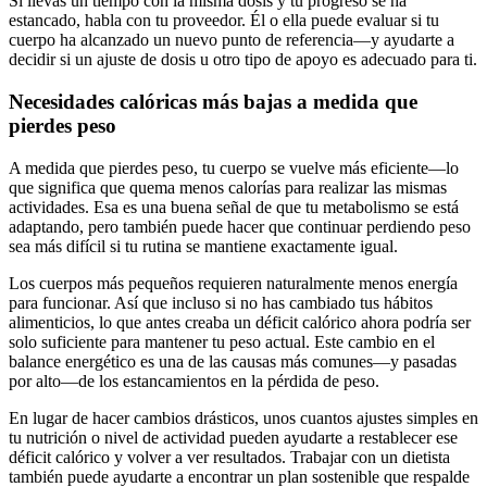
Si llevas un tiempo con la misma dosis y tu progreso se ha
estancado, habla con tu proveedor. Él o ella puede evaluar si tu
cuerpo ha alcanzado un nuevo punto de referencia—y ayudarte a
decidir si un ajuste de dosis u otro tipo de apoyo es adecuado para ti.
Necesidades calóricas más bajas a medida que
pierdes peso
A medida que pierdes peso, tu cuerpo se vuelve más eficiente—lo
que significa que quema menos calorías para realizar las mismas
actividades. Esa es una buena señal de que tu metabolismo se está
adaptando, pero también puede hacer que continuar perdiendo peso
sea más difícil si tu rutina se mantiene exactamente igual.
Los cuerpos más pequeños requieren naturalmente menos energía
para funcionar. Así que incluso si no has cambiado tus hábitos
alimenticios, lo que antes creaba un déficit calórico ahora podría ser
solo suficiente para mantener tu peso actual. Este cambio en el
balance energético es una de las causas más comunes—y pasadas
por alto—de los estancamientos en la pérdida de peso.
En lugar de hacer cambios drásticos, unos cuantos ajustes simples en
tu nutrición o nivel de actividad pueden ayudarte a restablecer ese
déficit calórico y volver a ver resultados. Trabajar con un dietista
también puede ayudarte a encontrar un plan sostenible que respalde