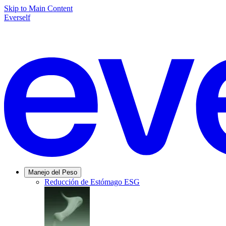
Skip to Main Content
Everself
Manejo del Peso
Reducción de Estómago ESG