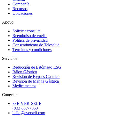
Compañía
Recursos
Ubicaciones
Apoyo
Solicitar consulta
Reembolso de vuelta
Política de privacidad
Consentimiento de Telesalud
Términos y condiciones
Servicios
Reducción de Estómago ESG
Bálon Gástrico
Revisión de Bypass Gástrico
Revisión de Manga Gástrica
Medicamentos
Conectar
83
E-VER-SELF
(833) 837-7353
hello@everself.com