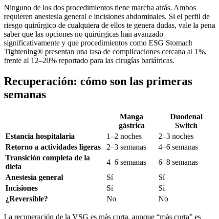
Ninguno de los dos procedimientos tiene marcha atrás. Ambos
requieren anestesia general e incisiones abdominales. Si el perfil de
riesgo quirúrgico de cualquiera de ellos te genera dudas, vale la pena
saber que las opciones no quirúrgicas han avanzado
significativamente y que procedimientos como ESG Stomach
Tightening® presentan una tasa de complicaciones cercana al 1%,
frente al 12–20% reportado para las cirugías bariátricas.
Recuperación: cómo son las primeras
semanas
Manga
Duodenal
gástrica
Switch
Estancia hospitalaria
1–2 noches
2–3 noches
Retorno a actividades ligeras
2–3 semanas
4–6 semanas
Transición completa de la
4–6 semanas
6–8 semanas
dieta
Anestesia general
Sí
Sí
Incisiones
Sí
Sí
¿Reversible?
No
No
La recuperación de la VSG es más corta, aunque “más corta” es