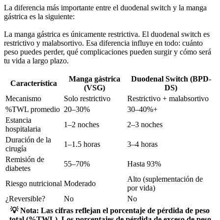
La diferencia más importante entre el duodenal switch y la manga
gástrica es la siguiente:
La manga gástrica es únicamente restrictiva. El duodenal switch es
restrictivo y malabsortivo. Esa diferencia influye en todo: cuánto
peso puedes perder, qué complicaciones pueden surgir y cómo será
tu vida a largo plazo.
Manga gástrica
Duodenal Switch (BPD-
Característica
(VSG)
DS)
Mecanismo
Solo restrictivo
Restrictivo + malabsortivo
%TWL promedio
20–30%
30–40%+
Estancia
1–2 noches
2–3 noches
hospitalaria
Duración de la
1–1.5 horas
3–4 horas
cirugía
Remisión de
55–70%
Hasta 93%
diabetes
Alto (suplementación de
Riesgo nutricional
Moderado
por vida)
¿Reversible?
No
No
💡
Nota:
Las cifras reflejan el porcentaje de pérdida de peso
total (%TWL). Los porcentajes de pérdida de exceso de peso