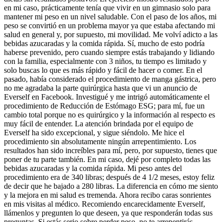
en mi caso, prácticamente tenía que vivir en un gimnasio solo para
mantener mi peso en un nivel saludable. Con el paso de los años, mi
peso se convirtió en un problema mayor ya que estaba afectando mi
salud en general y, por supuesto, mi movilidad. Me volví adicto a las
bebidas azucaradas y la comida rápida. Sí, mucho de esto podría
haberse prevenido, pero cuando siempre estás trabajando y lidiando
con la familia, especialmente con 3 niños, tu tiempo es limitado y
solo buscas lo que es más rápido y fácil de hacer o comer. En el
pasado, había considerado el procedimiento de manga gástrica, pero
no me agradaba la parte quirúrgica hasta que vi un anuncio de
Everself en Facebook. Investigué y me intrigó automáticamente el
procedimiento de Reducción de Estómago ESG; para mí, fue un
cambio total porque no es quirúrgico y la información al respecto es
muy fácil de entender. La atención brindada por el equipo de
Everself ha sido excepcional, y sigue siéndolo. Me hice el
procedimiento sin absolutamente ningún arrepentimiento. Los
resultados han sido increíbles para mí, pero, por supuesto, tienes que
poner de tu parte también. En mi caso, dejé por completo todas las
bebidas azucaradas y la comida rápida. Mi peso antes del
procedimiento era de 340 libras; después de 4 1/2 meses, estoy feliz
de decir que he bajado a 280 libras. La diferencia en cómo me siento
y la mejora en mi salud es tremenda. Ahora recibo caras sonrientes
en mis visitas al médico. Recomiendo encarecidamente Everself,
llámenlos y pregunten lo que deseen, ya que responderán todas sus
preguntas. Si estás serio sobre perder peso, no te arrepentirás.