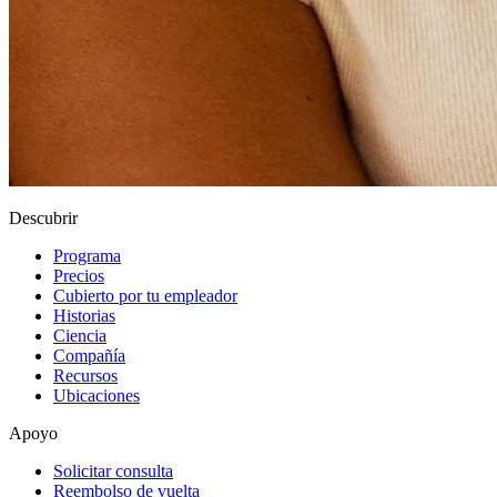
Descubrir
Programa
Precios
Cubierto por tu empleador
Historias
Ciencia
Compañía
Recursos
Ubicaciones
Apoyo
Solicitar consulta
Reembolso de vuelta