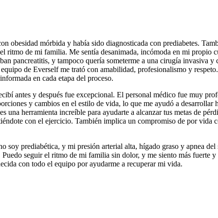
n obesidad mórbida y había sido diagnosticada con prediabetes. También
r el ritmo de mi familia. Me sentía desanimada, incómoda en mi propio
 pancreatitis, y tampoco quería someterme a una cirugía invasiva y c
 equipo de Everself me trató con amabilidad, profesionalismo y respeto
 informada en cada etapa del proceso.
recibí antes y después fue excepcional. El personal médico fue muy prof
 porciones y cambios en el estilo de vida, lo que me ayudó a desarrolla
es una herramienta increíble para ayudarte a alcanzar tus metas de pérd
éndote con el ejercicio. También implica un compromiso de por vida con
 no soy prediabética, y mi presión arterial alta, hígado graso y apnea
 Puedo seguir el ritmo de mi familia sin dolor, y me siento más fuerte 
ecida con todo el equipo por ayudarme a recuperar mi vida.