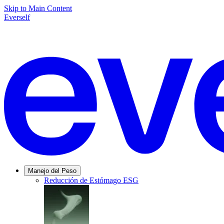
Skip to Main Content
Everself
Manejo del Peso
Reducción de Estómago ESG