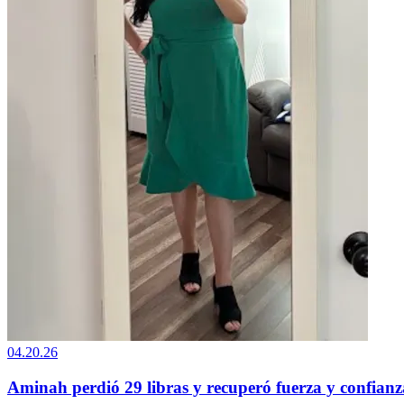
04.20.26
Aminah perdió 29 libras y recuperó fuerza y confian