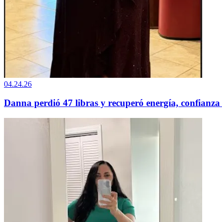
04.24.26
Danna perdió 47 libras y recuperó energía, confianz