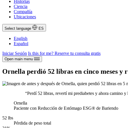
Historias
Ciencia
Compañía
Ubicaciones
Select language
ES
English
Español
Iniciar Sesión
Is this for me?
Reserve tu consulta gratis
Open main menu
Ornella perdió 52 libras en cinco meses y 
“Perdí 52 libras, revertí mi prediabetes y ahora camino y
Ornella
Paciente con Reducción de Estómago ESG® de Bariendo
52 lbs
Pérdida de peso total