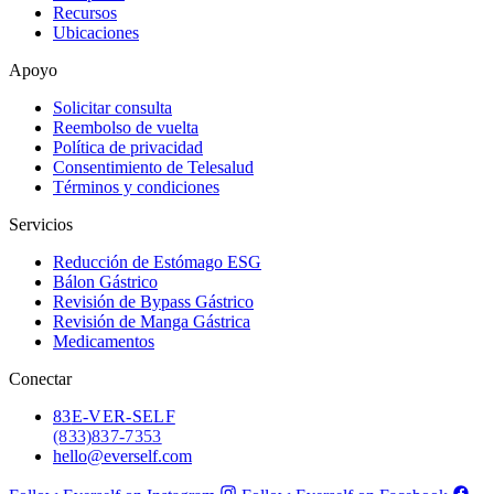
Recursos
Ubicaciones
Apoyo
Solicitar consulta
Reembolso de vuelta
Política de privacidad
Consentimiento de Telesalud
Términos y condiciones
Servicios
Reducción de Estómago ESG
Bálon Gástrico
Revisión de Bypass Gástrico
Revisión de Manga Gástrica
Medicamentos
Conectar
83
E-VER-SELF
(833) 837-7353
hello@everself.com