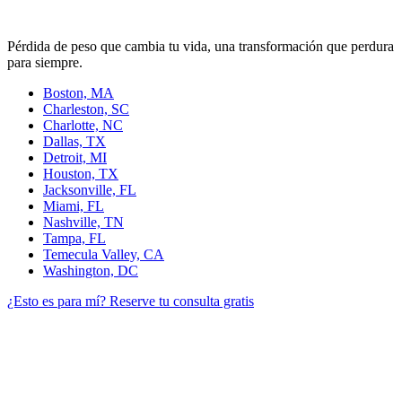
Pérdida de peso que cambia tu vida, una transformación que perdura
para siempre.
Boston, MA
Charleston, SC
Charlotte, NC
Dallas, TX
Detroit, MI
Houston, TX
Jacksonville, FL
Miami, FL
Nashville, TN
Tampa, FL
Temecula Valley, CA
Washington, DC
¿Esto es para mí?
Reserve tu consulta gratis