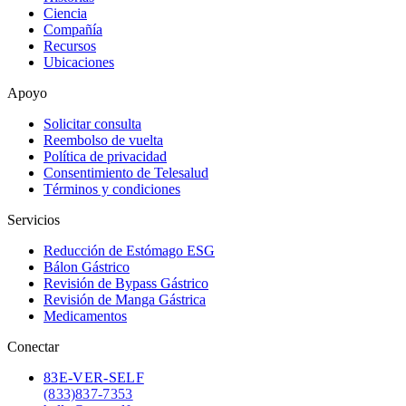
Ciencia
Compañía
Recursos
Ubicaciones
Apoyo
Solicitar consulta
Reembolso de vuelta
Política de privacidad
Consentimiento de Telesalud
Términos y condiciones
Servicios
Reducción de Estómago ESG
Bálon Gástrico
Revisión de Bypass Gástrico
Revisión de Manga Gástrica
Medicamentos
Conectar
83
E-VER-SELF
(833) 837-7353