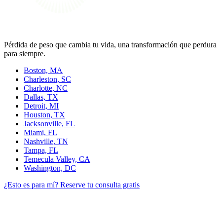
Pérdida de peso que cambia tu vida, una transformación que perdura
para siempre.
Boston, MA
Charleston, SC
Charlotte, NC
Dallas, TX
Detroit, MI
Houston, TX
Jacksonville, FL
Miami, FL
Nashville, TN
Tampa, FL
Temecula Valley, CA
Washington, DC
¿Esto es para mí?
Reserve tu consulta gratis