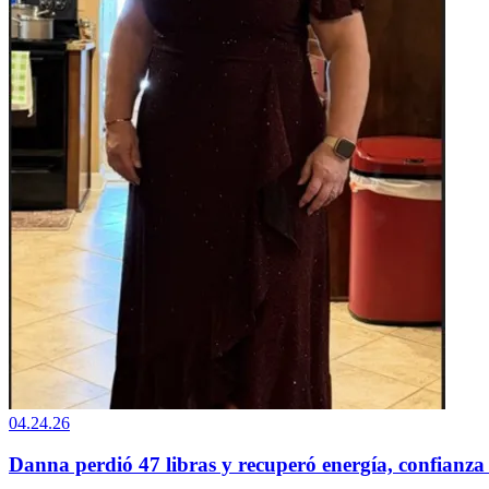
04.24.26
Danna perdió 47 libras y recuperó energía, confianz