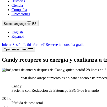
Historias
Ciencia
Compañía
Ubicaciones
Select language
ES
English
Español
Iniciar Sesión
Is this for me?
Reserve tu consulta gratis
Open main menu
Candy recuperó su energía y confianza a 
“Mi único arrepentimiento es no haber hecho este procedi
Candy
Paciente con Reducción de Estómago ESG® de Bariendo
28 lbs
Pérdida de peso total