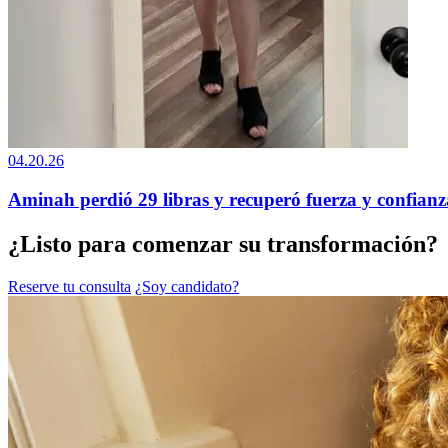
04.20.26
Aminah perdió 29 libras y recuperó fuerza y confian
¿Listo para comenzar su transformación?
Reserve tu consulta
¿Soy candidato?