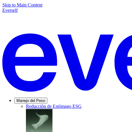
Skip to Main Content
Everself
Manejo del Peso
Reducción de Estómago ESG