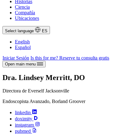
Historias
Ciencia
Compañía
Ubicaciones
Select language
ES
English
Español
Iniciar Sesión
Is this for me?
Reserve tu consulta gratis
Open main menu
Dra. Lindsey Merritt, DO
Directora de Everself Jacksonville
Endoscopista Avanzado, Borland Groover
linkedin
doximity
instagram
pubmed