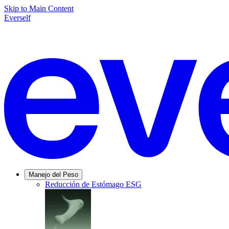
Skip to Main Content
Everself
Manejo del Peso
Reducción de Estómago ESG