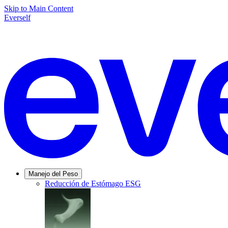
Skip to Main Content
Everself
Manejo del Peso
Reducción de Estómago ESG