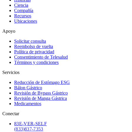
Ciencia
Compañía
Recursos
Ubicaciones
Apoyo
Solicitar consulta
Reembolso de vuelta
Política de privacidad
Consentimiento de Telesalud
Términos y condiciones
Servicios
Reducción de Estómago ESG
Bálon Gástrico
Revisión de Bypass Gástrico
Revisión de Manga Gástrica
Medicamentos
Conectar
83
E-VER-SELF
(833) 837-7353