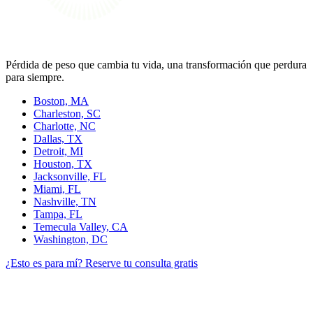
Pérdida de peso que cambia tu vida, una transformación que perdura
para siempre.
Boston, MA
Charleston, SC
Charlotte, NC
Dallas, TX
Detroit, MI
Houston, TX
Jacksonville, FL
Miami, FL
Nashville, TN
Tampa, FL
Temecula Valley, CA
Washington, DC
¿Esto es para mí?
Reserve tu consulta gratis