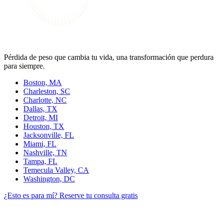
Pérdida de peso que cambia tu vida, una transformación que perdura
para siempre.
Boston, MA
Charleston, SC
Charlotte, NC
Dallas, TX
Detroit, MI
Houston, TX
Jacksonville, FL
Miami, FL
Nashville, TN
Tampa, FL
Temecula Valley, CA
Washington, DC
¿Esto es para mí?
Reserve tu consulta gratis