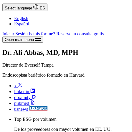
Select language
ES
English
Español
Iniciar Sesión
Is this for me?
Reserve tu consulta gratis
Open main menu
Dr. Ali Abbas, MD, MPH
Director de Everself Tampa
Endoscopista bariátrico formado en Harvard
x
linkedin
doximity
pubmed
usnews
Top ESG por volumen
De los proveedores con mayor volumen en EE. UU.