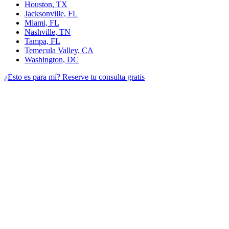
Houston, TX
Jacksonville, FL
Miami, FL
Nashville, TN
Tampa, FL
Temecula Valley, CA
Washington, DC
¿Esto es para mí?
Reserve tu consulta gratis