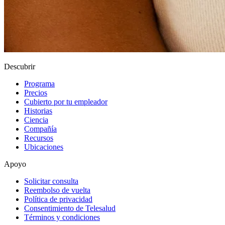
Descubrir
Programa
Precios
Cubierto por tu empleador
Historias
Ciencia
Compañía
Recursos
Ubicaciones
Apoyo
Solicitar consulta
Reembolso de vuelta
Política de privacidad
Consentimiento de Telesalud
Términos y condiciones