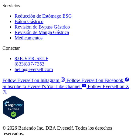
Servicios
Reducción de Estómago ESG
Bálon Gástrico
Revisión de Bypass Gástrico
Revisión de Manga Gástrica
Medicamentos
Conectar
83
E-VER-SELF
(833) 837-7353
hello@everself.com
Follow Everself on Instagram
Follow Everself on Facebook
Subscribe to Everself's YouTube channel
Follow Everself on X
© 2026 Bariendo Inc. DBA Everself. Todos los derechos
reservados.