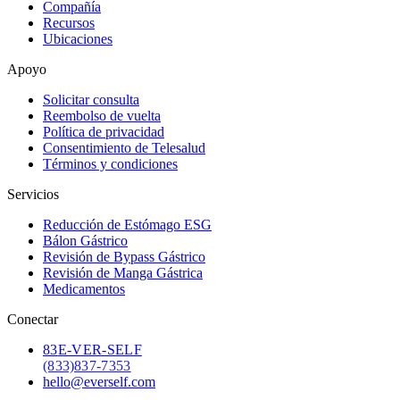
Compañía
Recursos
Ubicaciones
Apoyo
Solicitar consulta
Reembolso de vuelta
Política de privacidad
Consentimiento de Telesalud
Términos y condiciones
Servicios
Reducción de Estómago ESG
Bálon Gástrico
Revisión de Bypass Gástrico
Revisión de Manga Gástrica
Medicamentos
Conectar
83
E-VER-SELF
(833) 837-7353
hello@everself.com