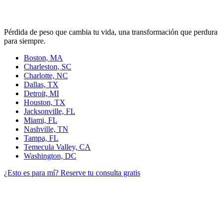
Pérdida de peso que cambia tu vida, una transformación que perdura
para siempre.
Boston, MA
Charleston, SC
Charlotte, NC
Dallas, TX
Detroit, MI
Houston, TX
Jacksonville, FL
Miami, FL
Nashville, TN
Tampa, FL
Temecula Valley, CA
Washington, DC
¿Esto es para mí?
Reserve tu consulta gratis